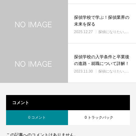
探偵学校で学ぶ！探偵業界の
未来を探る
2025.12.27
探偵になりたい
探偵
探偵学校の入学条件と卒業後
の進路・就職について詳解！
2023.11.30
探偵になりたい
探偵
コメント
0 コメント
0 トラックバック
この記事へのコメントはありません。