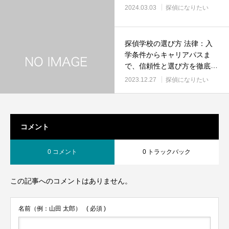
2024.03.03
探偵になりたい
探偵学校の選び方 法律：入
学条件からキャリアパスま
で、信頼性と選び方を徹底解
説！
2023.12.27
探偵になりたい
コメント
0 コメント
0 トラックバック
この記事へのコメントはありません。
名前（例：山田 太郎）
( 必須 )