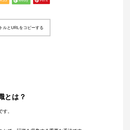
RSS
feedly
Pin it
トルとURLをコピーする
識とは？
です。