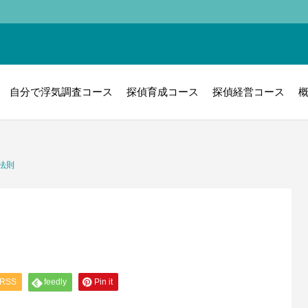
自分で浮気調査コース
探偵育成コース
探偵経営コース
法則
RSS
feedly
Pin it