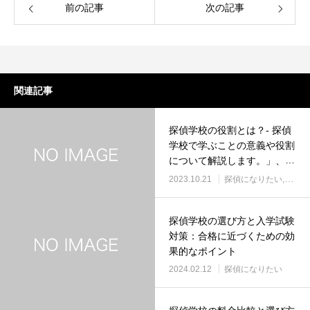
前の記事
次の記事
関連記事
探偵学校の役割とは？- 探偵
学校で学ぶことの意義や役割
について解説します。」、
「探偵学校の選び方とポイン
2023.10.21
探偵になりたい
探偵
ト- 探偵学校を選ぶ際の重要
なポイントや注意点について
探偵学校の選び方と入学試験
紹介します。」、「探偵学校
対策：合格に近づくための効
での学びの具体的な内容- 探
果的なポイント
偵学校で学べる具体的なスキ
ルや知識について詳しく解説
2024.02.12
探偵になりたい
します。」を踏まえた、32文
字以内の魅力的な記事タイト