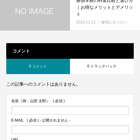
探偵学校の料金比較と選び方
ルは次の通りです： 「探偵
｜お得なメリットとデメリッ
学校の役割と選び方- スキル
ト
や知識を学ぶ意義とポイント
2023.11.12
探偵になりたい
コメント
0 コメント
0 トラックバック
この記事へのコメントはありません。
名前（例：山田 太郎）
( 必須 )
E-MAIL
( 必須 ) - 公開されません -
URL