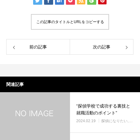
この記事のタイトルとURLをコピーする
前の記事
次の記事
関連記事
“探偵学校で成功する裏技と
就職活動のポイント”
2024.02.19
探偵になりたい
探偵