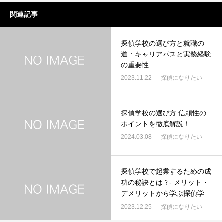
関連記事
探偵学校の選び方と就職の
道：キャリアパスと実務経験
の重要性
2023.11.22
探偵になりたい
探偵学校の選び方 信頼性の
ポイントを徹底解説！
2024.03.08
探偵になりたい
探偵学校で起業するための成
功の秘訣とは？- メリット・
デメリットから学ぶ探偵学校
の選び方と起業のポイント
2023.12.25
探偵になりたい