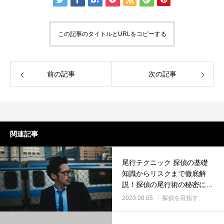
この記事のタイトルとURLをコピーする
前の記事
次の記事
関連記事
尾行テクニック 探偵の基礎
知識からリスクまで徹底解
説！探偵の尾行術の秘密に迫
る
2023.08.05
探偵を目指す